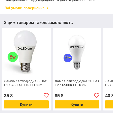
Всі умови повернення
З цим товаром також замовляють
Лампа світлодіодна 8 Ват
Лампа світлодіодна 20 Ват
Ламп
Е27 А60 4100К LEDium
Е27 6500К LEDium
Е27 
35
85
40
₴
₴
Купити
Купити