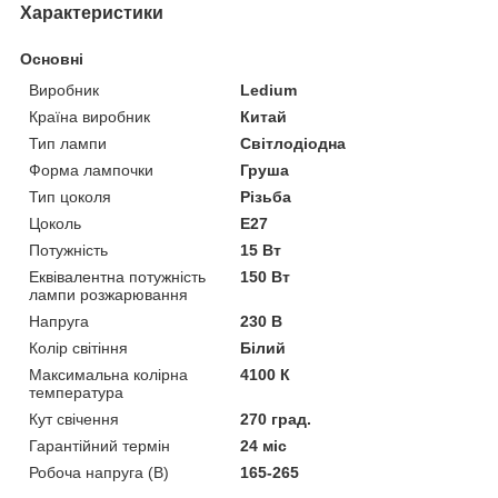
Характеристики
Основні
Виробник
Ledium
Країна виробник
Китай
Тип лампи
Світлодіодна
Форма лампочки
Груша
Тип цоколя
Різьба
Цоколь
E27
Потужність
15 Вт
Еквівалентна потужність
150 Вт
лампи розжарювання
Напруга
230 В
Колір світіння
Білий
Максимальна колірна
4100 К
температура
Кут свічення
270 град.
Гарантійний термін
24 міс
Робоча напруга (В)
165-265