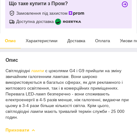
Що таке купити з Пром?
Замовлення під захистом
Доступна доставка
Опис
Характеристики
Доставка
Оплата
Умови п
Опис
Світлодіодні
лампи
c цоколями G4 і G9 прийшли на зміну
звичайним галогенним лампам. Вони широко
використовуються в багатьох сферах, як для рекламного і
житлового освітлення, так і в комерційних приміщеннях.
Перевага LED-ламп безперечно - вони споживають
електроенергії в 4-5 разів менше, ніж галогенні, видаючи при
цьому в 3-4 рази більше кількості світла. Крім цього,
світлодіодні лампи мають тривалий термін служби - 25 000
годин.
Приховати