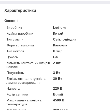
Характеристики
Основні
Виробник
Ledium
Країна виробник
Китай
Тип лампи
Світлодіодна
Форма лампочки
Капсула
Тип цоколя
Штир
Цоколь
G4
Кількість контактних штирів
2 шт.
цоколя
Потужність
3 Вт
Еквівалентна потужність
30 Вт
лампи розжарювання
Напруга
220 В
Колір світіння
Білий
Максимальна колірна
4500 К
температура
Кут свічення
360 град.