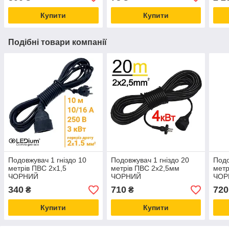
Купити
Купити
Подібні товари компанії
Подовжувач 1 гніздо 10
Подовжувач 1 гніздо 20
Подо
метрів ПВС 2х1,5
метрів ПВС 2х2,5мм
метр
ЧОРНИЙ
ЧОРНИЙ
ЧОР
340
710
720
₴
₴
Купити
Купити