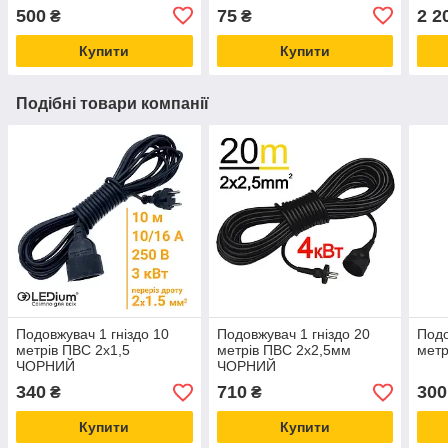
500
75
2 2
₴
₴
Купити
Купити
Подібні товари компанії
Подовжувач 1 гніздо 10
Подовжувач 1 гніздо 20
Подо
метрів ПВС 2х1,5
метрів ПВС 2х2,5мм
мет
ЧОРНИЙ
ЧОРНИЙ
340
710
300
₴
₴
Купити
Купити