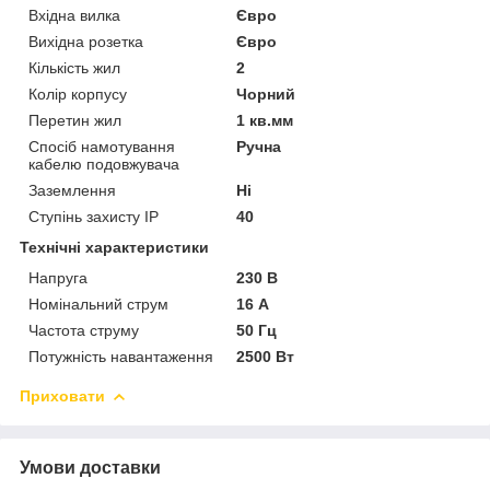
Вхідна вилка
Євро
Вихідна розетка
Євро
Кількість жил
2
Колір корпусу
Чорний
Перетин жил
1 кв.мм
Спосіб намотування
Ручна
кабелю подовжувача
Заземлення
Ні
Ступінь захисту IP
40
Технічні характеристики
Напруга
230 В
Номінальний струм
16 А
Частота струму
50 Гц
Потужність навантаження
2500 Вт
Приховати
Умови доставки