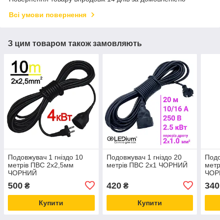
Всі умови повернення
З цим товаром також замовляють
Подовжувач 1 гніздо 10
Подовжувач 1 гніздо 20
Подо
метрів ПВС 2х2,5мм
метрів ПВС 2х1 ЧОРНИЙ
метр
ЧОРНИЙ
ЧОР
500
420
340
₴
₴
Купити
Купити