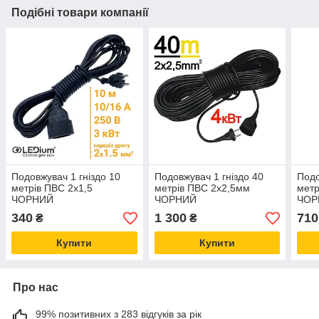
Подібні товари компанії
Подовжувач 1 гніздо 10
Подовжувач 1 гніздо 40
Подо
метрів ПВС 2х1,5
метрів ПВС 2х2,5мм
метр
ЧОРНИЙ
ЧОРНИЙ
ЧОР
340
1 300
710
₴
₴
Купити
Купити
Про нас
99% позитивних з 283 відгуків за рік