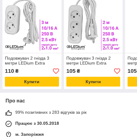
Подовжувач 2 гнізда 3
Подовжувач 3 гнізда 2
Подо
метри LEDium Extra
метри LEDium Extra
мет
110
105
105
₴
₴
Купити
Купити
Про нас
99% позитивних з 283 відгуків за рік
Працює з 30.05.2018
м. Запоріжжя