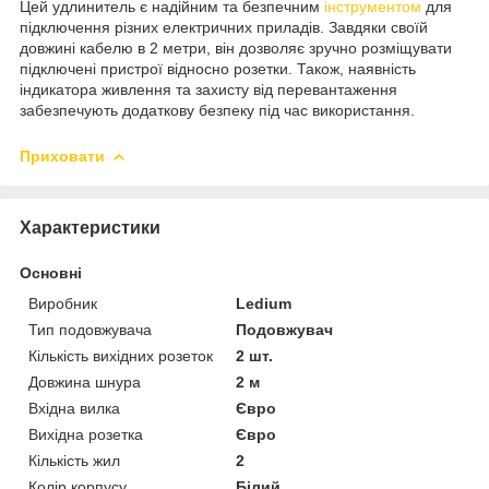
Цей удлинитель є надійним та безпечним
інструментом
для
підключення різних електричних приладів. Завдяки своїй
довжині кабелю в 2 метри, він дозволяє зручно розміщувати
підключені пристрої відносно розетки. Також, наявність
індикатора живлення та захисту від перевантаження
забезпечують додаткову безпеку під час використання.
Приховати
Характеристики
Основні
Виробник
Ledium
Тип подовжувача
Подовжувач
Кількість вихідних розеток
2 шт.
Довжина шнура
2 м
Вхідна вилка
Євро
Вихідна розетка
Євро
Кількість жил
2
Колір корпусу
Білий