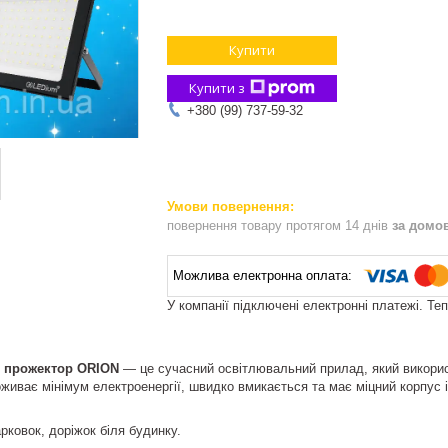
Купити
Купити з
+380 (99) 737-59-32
повернення товару протягом 14 днів
за домо
У компанії підключені електронні платежі. Те
) прожектор ORION
— це сучасний освітлювальний прилад, який викорис
оживає мінімум електроенергії, швидко вмикається та має міцний корпус і
рковок, доріжок біля будинку.