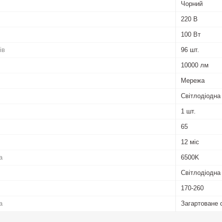
Чорний
220 В
100 Вт
ів
96 шт.
10000 лм
Мережа
Світлодіодна
1 шт.
65
12 міс
а
6500K
Світлодіодн
170-260
а
Загартоване 