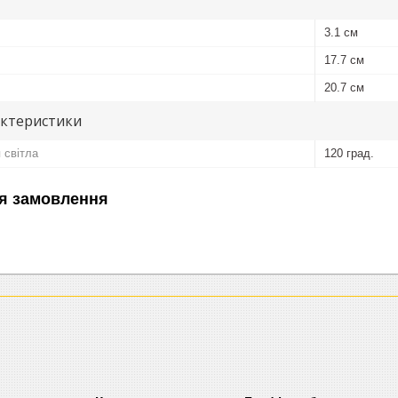
3.1 см
17.7 см
20.7 см
актеристики
 світла
120 град.
я замовлення