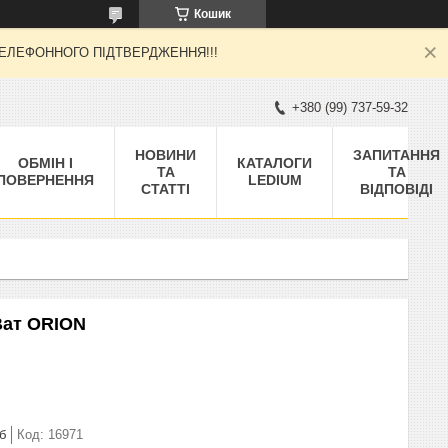
Кошик
 ТЕЛЕФОННОГО ПІДТВЕРДЖЕННЯ!!!
+380 (99) 737-59-32
НОВИНИ
ЗАПИТАННЯ
ОБМІН І
КАТАЛОГИ
ТА
ТА
ПОВЕРНЕННЯ
LEDIUM
СТАТТІ
ВІДПОВІДІ
Ват ORION
б
Код:
16971