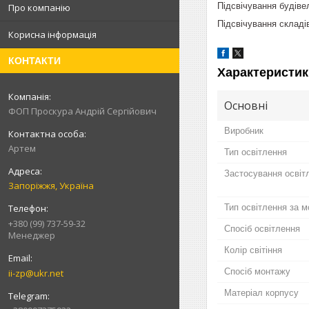
Підсвічування будіве
Про компанію
Підсвічування складі
Корисна інформація
КОНТАКТИ
Характеристик
Основні
ФОП Проскура Андрій Сергійович
Виробник
Артем
Тип освітлення
Застосування освіт
Запоріжжя, Україна
Тип освітлення за м
+380 (99) 737-59-32
Спосіб освітлення
Менеджер
Колір світіння
Спосіб монтажу
ii-zp@ukr.net
Матеріал корпусу