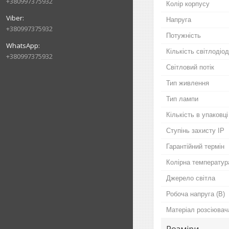
+380997375932
Колір корпусу
Напруга
+380997375932
Потужність
Кількість світлодіод
+380997375932
Світловий потік
Тип живлення
Тип лампи
Кількість в упаковці
Ступінь захисту IP
Гарантійний термін
Колірна температур
Джерело світла
Робоча напруга (В)
Матеріал розсіювач
Розміри