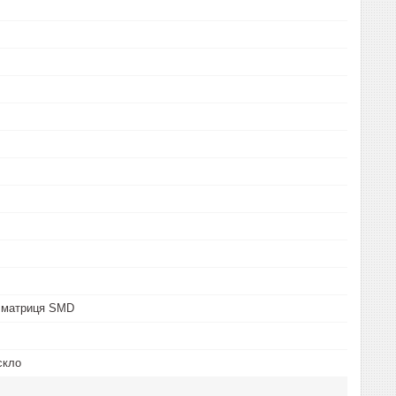
а матриця SMD
скло