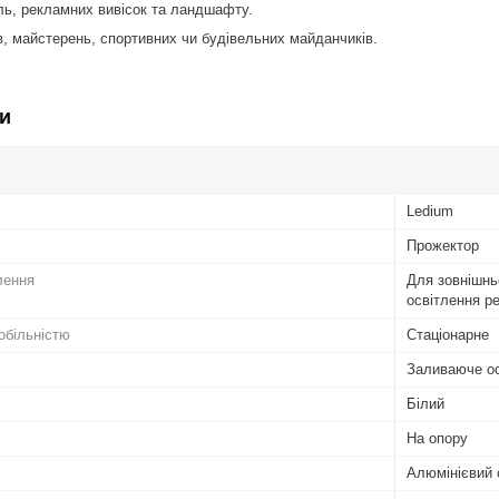
ль, рекламних вивісок та ландшафту.
в, майстерень, спортивних чи будівельних майданчиків.
и
Ledium
Прожектор
лення
Для зовнішнь
освітлення р
обільністю
Стаціонарне
Заливаюче ос
Білий
На опору
Алюмінієвий 