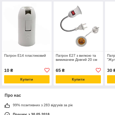
Патрон Е14 пластиковий
Патрон Е27 з вилкою та
Патр
вимикачем Довгий 20 см
"Жул
10
65
30
₴
₴
Купити
Купити
Про нас
99% позитивних з 283 відгуків за рік
Працює з 30.05.2018