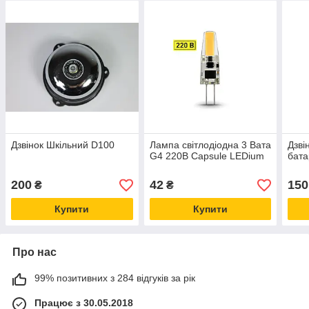
Дзвінок Шкільний D100
Лампа світлодіодна 3 Вата
Дзві
G4 220В Capsule LEDium
бата
200
42
150
₴
₴
Купити
Купити
Про нас
99% позитивних з 284 відгуків за рік
Працює з 30.05.2018