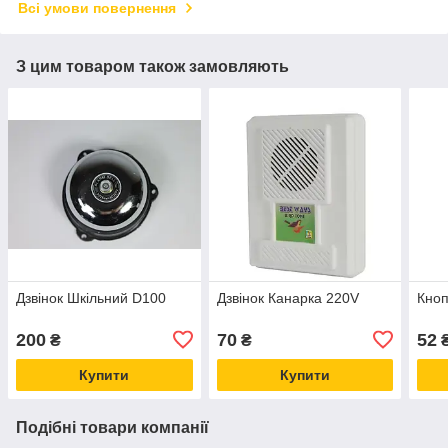
Всі умови повернення
З цим товаром також замовляють
Дзвінок Шкільний D100
Дзвінок Канарка 220V
Кноп
200
70
52
₴
₴
Купити
Купити
Подібні товари компанії