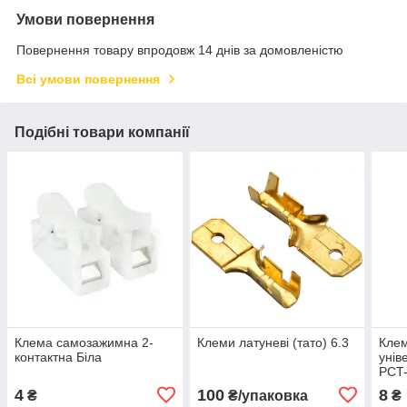
Умови повернення
Повернення товару впродовж 14 днів за домовленістю
Всі умови повернення
Подібні товари компанії
Клема самозажимна 2-
Клеми латуневі (тато) 6.3
Клем
контактна Біла
унів
PCT
4
100
8
₴
₴/упаковка
₴