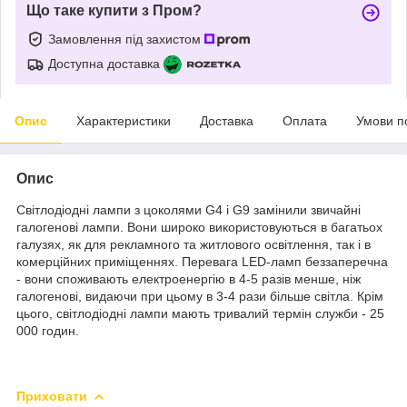
Що таке купити з Пром?
Замовлення під захистом
Доступна доставка
Опис
Характеристики
Доставка
Оплата
Умови п
Опис
Світлодіодні лампи з цоколями G4 і G9 замінили звичайні
галогенові лампи. Вони широко використовуються в багатьох
галузях, як для рекламного та житлового освітлення, так і в
комерційних приміщеннях. Перевага LED-ламп беззаперечна
- вони споживають електроенергію в 4-5 разів менше, ніж
галогенові, видаючи при цьому в 3-4 рази більше світла. Крім
цього, світлодіодні лампи мають тривалий термін служби - 25
000 годин.
Приховати