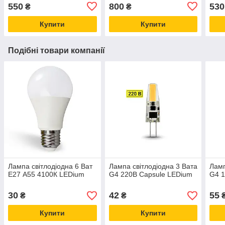
550
800
530
₴
₴
Купити
Купити
Подібні товари компанії
Лампа світлодіодна 6 Ват
Лампа світлодіодна 3 Вата
Ламп
Е27 А55 4100К LEDium
G4 220В Capsule LEDium
G4 1
30
42
55
₴
₴
Купити
Купити