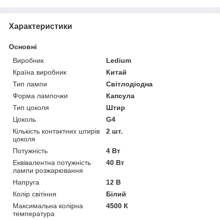
Характеристики
Основні
Виробник
Ledium
Країна виробник
Китай
Тип лампи
Світлодіодна
Форма лампочки
Капсула
Тип цоколя
Штир
Цоколь
G4
Кількість контактних штирів
2 шт.
цоколя
Потужність
4 Вт
Еквівалентна потужність
40 Вт
лампи розжарювання
Напруга
12 В
Колір світіння
Білий
Максимальна колірна
4500 К
температура