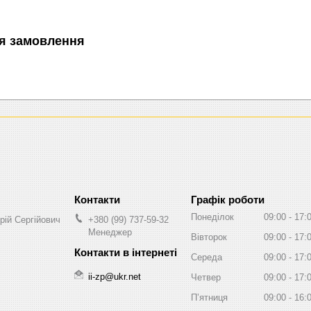
я замовлення
Графік роботи
Понеділок
09:00
17:
ій Сергійович
+380 (99) 737-59-32
Менеджер
Вівторок
09:00
17:
Середа
09:00
17:
ii-zp@ukr.net
Четвер
09:00
17:
Пʼятниця
09:00
16: