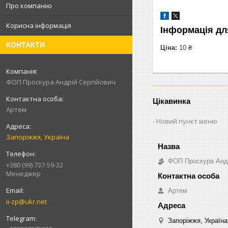
Про компанію
Корисна інформація
Інформація дл
КОНТАКТИ
Ціна:
10 ₴
ФОП Проскура Андрій Сергійович
Цікавинка
Артем
Новий пункт меню
Запоріжжя, Україна
ФОП Проскура Андр
+380 (99) 737-59-32
Менеджер
Артем
ii-zp@ukr.net
Запоріжжя, Україна