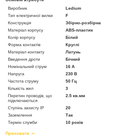
Виробник
Ledium
Тип електричної вилки
F
Конструкція
Збірно-розбірна
Матеріал корпусу
ABS-пластик
Колір корпусу
Білий
Форма контактів
Круглі
Матеріал контакту
Латунь
Введення дроти
Бічний
Номінальний струм
16 А
Напруга
230 В
Частота струму
50 Гц
Кількість жил
3
Перетин проводів, що
2.5 кв.мм
підключаються
Ступінь захисту IP
20
Заземлення
Так
Термін служби
10 років
Приховати