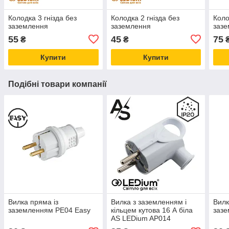
Колодка 3 гнізда без
Колодка 2 гнізда без
Коло
заземлення
заземлення
зазе
55
45
75
₴
₴
Купити
Купити
Подібні товари компанії
Вилка пряма із
Вилка з заземленням і
Вилк
заземленням PE04 Easy
кільцем кутова 16 А біла
зазе
AS LEDium AP014