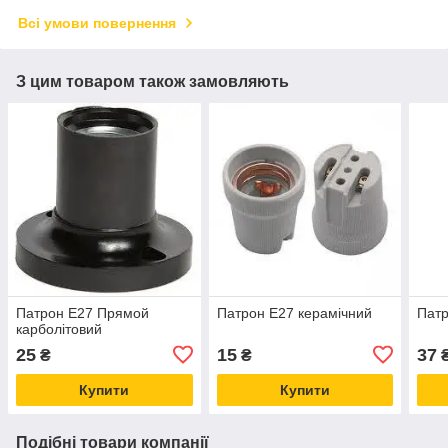
Всі умови повернення
З цим товаром також замовляють
Патрон Е27 Прямой
Патрон Е27 керамічний
Патр
карболітовий
25
15
37
₴
₴
Купити
Купити
Подібні товари компанії