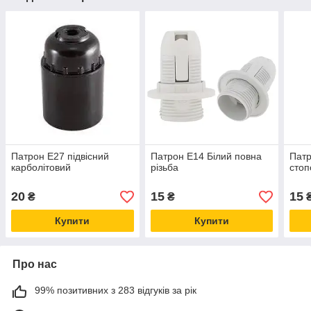
Патрон Е27 підвісний
Патрон Е14 Білий повна
Патр
карболітовий
різьба
стоп
20
15
15
₴
₴
Купити
Купити
Про нас
99% позитивних з 283 відгуків за рік