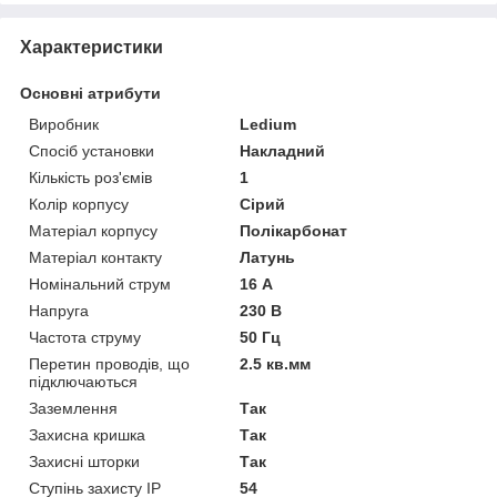
Характеристики
Основні атрибути
Виробник
Ledium
Спосіб установки
Накладний
Кількість роз'ємів
1
Колір корпусу
Сірий
Матеріал корпусу
Полікарбонат
Матеріал контакту
Латунь
Номінальний струм
16 А
Напруга
230 В
Частота струму
50 Гц
Перетин проводів, що
2.5 кв.мм
підключаються
Заземлення
Так
Захисна кришка
Так
Захисні шторки
Так
Ступінь захисту IP
54