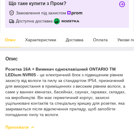
Що таке купити з Пром?
Замовлення під захистом
Доступна доставка
Опис
Характеристики
Доставка
Оплата
Умови п
Опис
Розетка 16А + Вимикач одноклавішний ONTARIO ТМ
LEDium NVR05
- це електричний блок з підвищеним рівнем
захисту від вологи та пилу за стандартом IP54, призначений
для використання в приміщеннях з високим рівнем вологи, а
саме у ванних кімнатах, басейнах, саунах, гаражах, складах,
на виробництві. Він має герметичний корпус, захисні
ущільнювачі контактів та спеціальну кришку для розетки, яка
закривається після відключення приладу, щоб запобігти
попаданню пилу та вологи.
Приховати