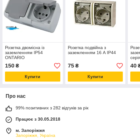
Розетка двомісна із
Розетка подвійна з
Розе
заземленням IP54
заземленням 16 А IP44
зазе
ONTARIO
сері
150
75
40
₴
₴
Купити
Купити
Про нас
99% позитивних з 282 відгуків за рік
Працює з 30.05.2018
м. Запоріжжя
Запоріжжя, Україна