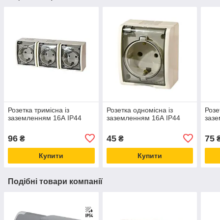
Розетка тримісна із
Розетка одномісна із
Розе
заземленням 16А IP44
заземленням 16А IP44
зазе
96
45
75
₴
₴
Купити
Купити
Подібні товари компанії