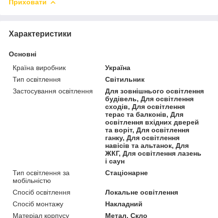
Приховати
Характеристики
Основні
Країна виробник
Україна
Тип освітлення
Світильник
Застосування освітлення
Для зовнішнього освітлення
будівель, Для освітлення
сходів, Для освітлення
терас та балконів, Для
освітлення вхідних дверей
та воріт, Для освітлення
ганку, Для освітлення
навісів та альтанок, Для
ЖКГ, Для освітлення лазень
і саун
Тип освітлення за
Стаціонарне
мобільністю
Спосіб освітлення
Локальне освітлення
Спосіб монтажу
Накладний
Матеріал корпусу
Метал, Скло