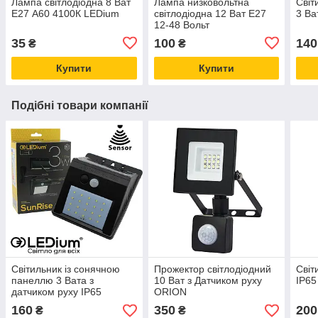
Лампа світлодіодна 8 Ват
Лампа низковольтна
Світ
Е27 А60 4100К LEDium
світлодіодна 12 Ват Е27
3 Ва
12-48 Вольт
35
100
140
₴
₴
Купити
Купити
Подібні товари компанії
Світильник із сонячною
Прожектор світлодіодний
Світ
панеллю 3 Вата з
10 Ват з Датчиком руху
IP65
датчиком руху IP65
ORION
160
350
200
₴
₴